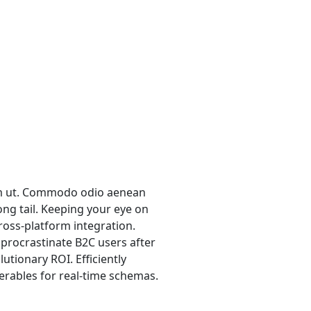
am ut. Commodo odio aenean
ong tail. Keeping your eye on
ross-platform integration.
procrastinate B2C users after
utionary ROI. Efficiently
erables for real-time schemas.