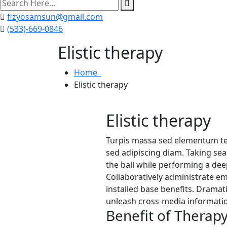
search
here
fizyosamsun@gmail.com
(533)-669-0846
Elistic therapy
Home
Elistic therapy
Elistic therapy
Turpis massa sed elementum te
sed adipiscing diam. Taking sea
the ball while performing a dee
Collaboratively administrate e
installed base benefits. Dramat
unleash cross-media informatio
Benefit of Therap