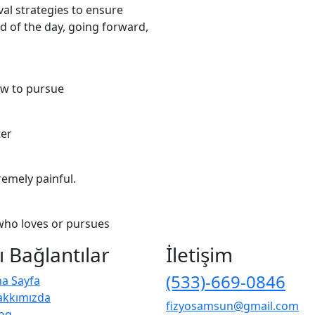
val strategies to ensure
d of the day, going forward,
w to pursue
ter
emely painful.
who loves or pursues
ı Bağlantılar
İletişim
(533)-669-0846
a Sayfa
akkımızda
fizyosamsun@gmail.com
og