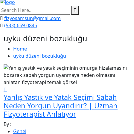
search
here
fizyosamsun@gmail.com
(533)-669-0846
uyku düzeni bozukluğu
Home
uyku düzeni bozukluğu
Yanlış Yastık ve Yatak Seçimi Sabah
Neden Yorgun Uyandırır? | Uzman
Fizyoterapist Anlatıyor
By :
Genel