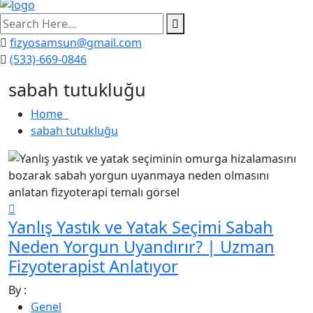
search
here
fizyosamsun@gmail.com
(533)-669-0846
sabah tutukluğu
Home
sabah tutukluğu
Yanlış Yastık ve Yatak Seçimi Sabah
Neden Yorgun Uyandırır? | Uzman
Fizyoterapist Anlatıyor
By :
Genel